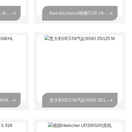
Kist+Escherich过滤器FIL-K-400-400-292
Kist+Escherich喷嘴TCR-7A-130-S05
6KHL
意大利VESTA气缸NSKI 25/125 M