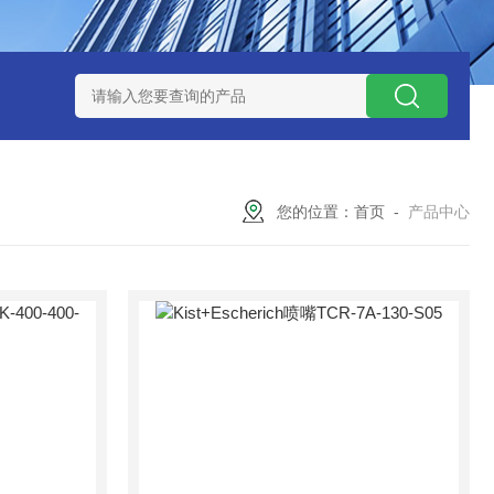
 08 M 02 PSK-TSL
瑞典AQ液位开关RS34
意大利OEMER
您的位置：
首页
-
产品中心