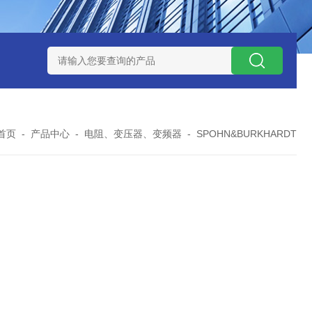
 08 M 02 PSK-TSL
瑞典AQ液位开关RS34
意大利OEMER
首页
-
产品中心
-
电阻、变压器、变频器
-
SPOHN&BURKHARDT