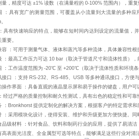
测量，精度可达
±
1%
读数（在满量程的
0-100%
范围内），重复性
围
：具有宽广的测量范围，可覆盖从小流量到大流量的多种应
n
。
：具有快速响应的特点，能够在短时间内达到设定的流量值，
关重要。
兼容
：可用于测量气体、液体和蒸汽等多种流体，具体兼容性根
级
：最高工作压力可达
10 bar
（取决于管道尺寸和流体性质），
围
：工作温度范围为
-20
℃ 至
+200
℃（取决于流体性质和环境条
讯接口
：支持
RS-232
、
RS-485
、
USB
等多种通讯接口，方便
的操作界面
：具备直观的液晶显示屏和易于操作的键盘，用户可
：经过严格的质量控制和耐久性测试，具有出色的稳定性和可靠
务
：
Bronkhorst
提供定制化的解决方案，根据客户的特定需求和
计
：采用模块化设计，使得安装、维护和升级更加方便快捷。同
食品级材料
：针对食品、饮料和制药行业的应用，提供了易清洁
有高表面光洁度、全金属型可选等特点，能够满足这些行业对清