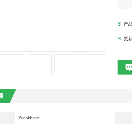
产
更
情
Bronkhorst