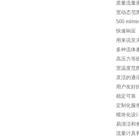
质量流量
宽动态范
500 ml/mi
快速响应
用来说至
多种流体
高压力等
宽温度范
灵活的通
用户友好
稳定可靠
定制化服
模块化设
易清洁和
流量计具