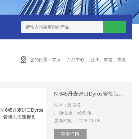
 08 M 02 PSK-TSL
瑞典AQ液位开关RS34
意大利OEMER
您的位置：
首页
-
产品中心
-
接头、软管、线缆
-
N 645丹麦进口Dyros管接头快速接头
型号：N 645
厂商性质：经销商
更新时间：2026-01-09
查看详情