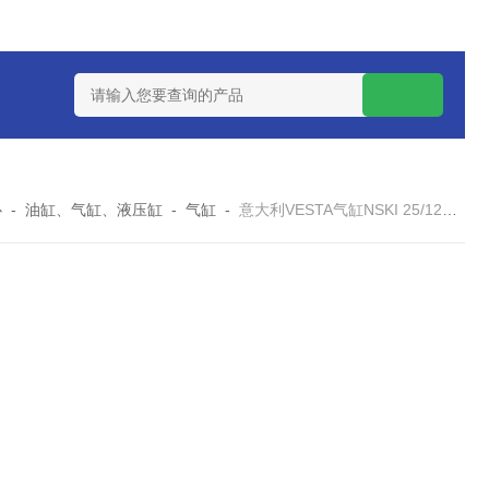
 08 M 02 PSK-TSL
瑞典AQ液位开关RS34
意大利OEMER
心
-
油缸、气缸、液压缸
-
气缸
-
意大利VESTA气缸NSKI 25/125 M