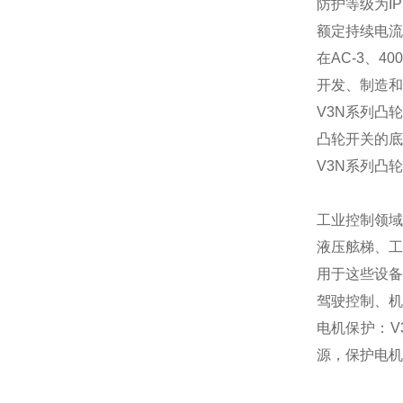
防护等级为
IP
额定持续电流
在
AC-3
、
40
开发、制造和
V3N
系列凸轮
凸轮开关的底
V3N
系列凸轮
工业控制领域
液压舷梯、工
用于这些设备
驾驶控制、机
电机保护：
V
源，保护电机