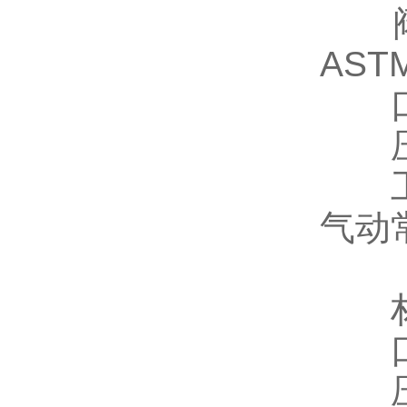
阀
ASTM
口
压
工
气动
材
口
压