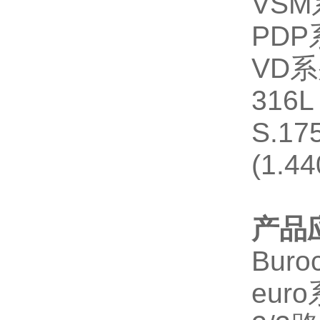
VSM
PDP
VD
系
316L 
S.17
(1.44
产品
Buro
euro