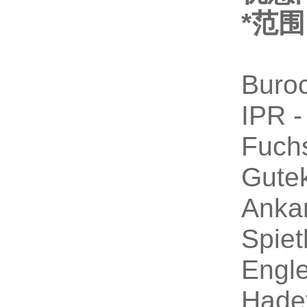
*范
Buro
IPR 
Fuch
Gute
Anka
Spiet
Engle
Hade