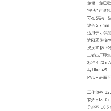
免堰、免巴歇
“平头" 声
可在
满渠、
波长
2.7 mm
适用于
小渠
遮阳罩
避免
浸没罩
防止
二者出厂即集
标准
4-20 mA
与
Ultra 4/5
、
PVDF
表面不
工作频率
12
有效盲区
0 
分辨率
±
0.5