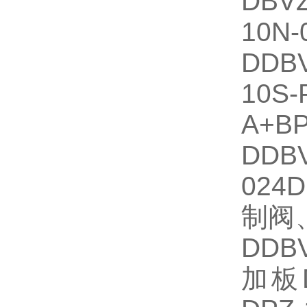
DBVZ
10N-
DDBV
10S
A+B
DDBV
024D
制阀
DDBVZ
加板