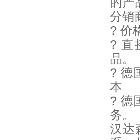
的产
分销
?
价
?
直
品。
?
德
本
?
德
务。
汉达