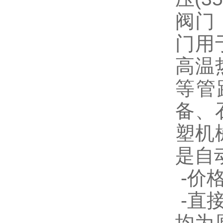
阀门
门用
高温
等管
备、
塑机
是自
-
价格
-
直
均为