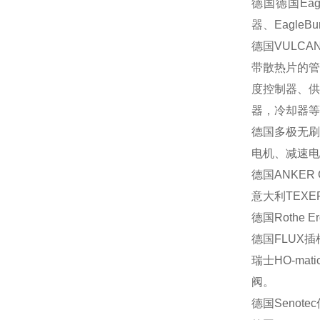
德国德国
Eag
器、
EagleBu
德国
VULCAN
带散热片的
度控制器、
器，冷却器等
德国多极无
电机、减速电
德国
ANKER G
意大利
TEXE
德国
Rothe E
德国
FLUX
插
瑞士
HO-mati
阀。
德国
Senotec