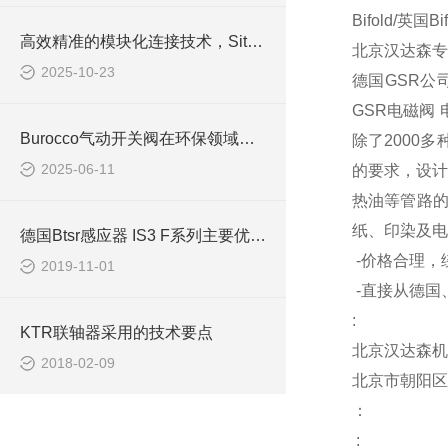
Bifold/英国B
高效精准的模块化连接技术，Sitema锁紧装置解析
北京汉达森专业销
2025-10-23
德国GSR公司
GSR电磁阀
Burocco气动开关阀在环保领域的具体应用
除了2000多
2025-06-11
的要求，设计
热油等管路
纸、印染及电
德国Btsr感应器 IS3 F系列主要优势是什么
-
价格合理，
2019-11-01
-
直接从德国
:
KTR联轴器采用的技术要点
北京汉达森机
2018-02-09
北京市朝阳区
：
: