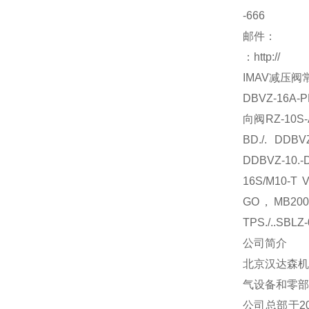
-666
邮件：
：
http://
IMAV
减压阀
DBVZ-16A-P
向阀
RZ-10S
BD./. DDBVZ
DDBVZ-10.-DA
16S/M10-T VS
GO
，
MB200
TPS./..SBLZ
公司简介
北京汉达森机
气设备和零部
公司总部于
2