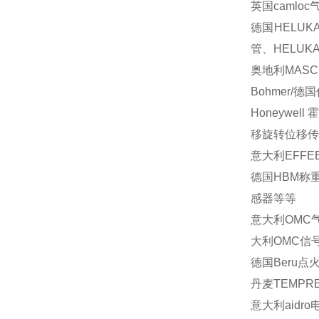
英国
camloc
德国
HELUK
管、
HELUK
奥地利
MASC
Bohmer/
德国
Honeywell
霍
移旋转位移传
意大利
EFFEB
德国
HBM
称
感器等等
意大利
OMC
大利
OMC
信
德国
Beru
点
丹麦
TEMPR
意大利
aidro