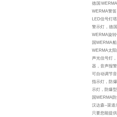
德国
WERM
WERMA
警笛
LED
信号灯塔
警示灯，德
WERMA
旋转
国
WERMA
船
WERMA
太阳
声光信号灯，
器，音声报警
可自动调节
指示灯，防
示灯，防爆
国
WERMA
防
汉达森
--
渠道
只要您能提供