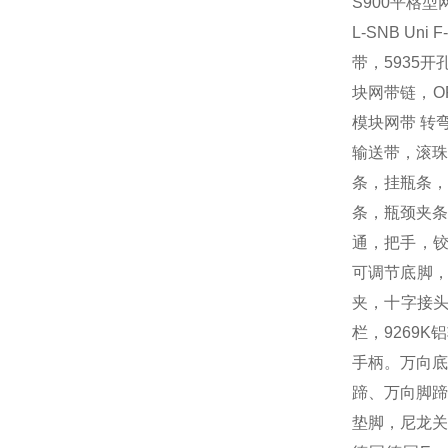
S900
平格型
L-SNB Uni F
带，
5935
开
块网带链，
O
模块网带
转
输送带，滚
条，挂瓶条，
条，瓶颈夹条
通，把手，
可调节底脚
夹，十字接
栏，
9269K
铝
手柄。万向底
蹄、万向脚蹄
垫脚，尼龙关