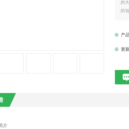
的大
的
客户
德国
产
更
情
简介