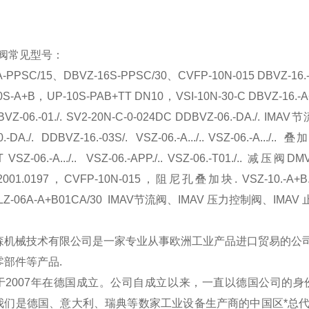
阀常见型号：
A-PPSC/15
、
DBVZ-16S-PPSC/30
、
CVFP-10N-015 DBVZ-16.-
0S-A+B
，
UP-10S-PAB+TT DN10
，
VSI-10N-30-C DBVZ-16.-
VZ-06.-01./. SV2-20N-C-0-024DC DDBVZ-06.-DA./. IMAV
节
-DA./. DDBVZ-16.-03S/. VSZ-06.-A.../.. VSZ-06.-A.../..
叠加
 VSZ-06.-A.../.. VSZ-06.-APP./.. VSZ-06.-T01./..
减压阀
DMV
001.0197
，
CVFP-10N-015
，阻尼孔叠加块
. VSZ-10.-A+B
BLZ-06A-A+B01CA/30 IMAV
节流阀、
IMAV
压力控制阀、
IMAV
森机械技术有限公司是一家专业从事欧洲工业产品进口贸易的公
零部件等产品
.
于
2007
年在德国成立。公司自成立以来，一直以德国公司的身
我们是德国、意大利、瑞典等数家工业设备生产商的中国区*总