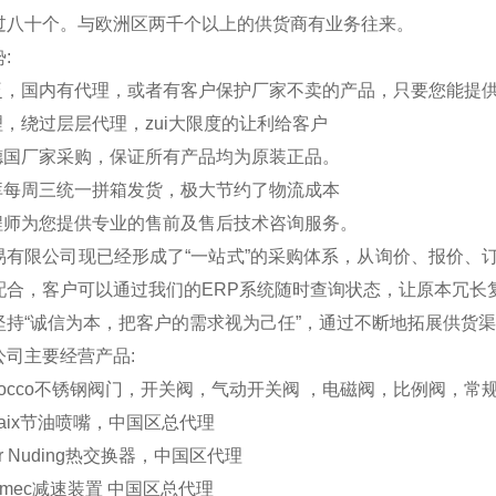
过八十个。与欧洲区两千个以上的供货商有业务往来。
势
:
泛，国内有代理，或者有客户保护厂家不卖的产品，只要您能提
，绕过层层代理，zui大限度的让利给客户
德国厂家采购，保证所有产品均为原装正品。
库每周三统一拼箱发货，极大节约了物流成本
程师为您提供专业的售前及售后技术咨询服务。
易有限公司现已经形成了
“
一站式
”
的采购体系，从询价、报价、
配合，客户可以通过我们的
ERP
系统随时查询状态，让原本冗长
坚持
“
诚信为本，把客户的需求视为己任
”
，通过不断地拓展供货渠
公司主要经营产品
:
occo
不锈钢阀门，开关阀，气动开关阀
，电磁阀，比例阀，常
aix
节油喷嘴，中国区总代理
r Nuding
热交换器，中国区代理
imec
减速装置
中国区总代理