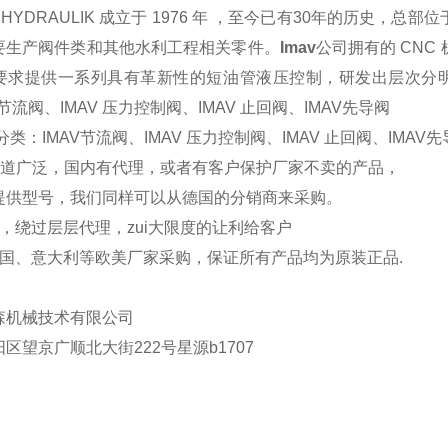
HYDRAULIK
成立于
1976
年
，至今已有
30
年的历史，总部位
要生产阀件类和其他水利工程相关零件。
Imav
公司拥有的
CNC
要求提供一系列具有革新性的短油管液压控制，研发出层次分
节流阀、
IMAV
压力控制阀、
IMAV
止回阀、
IMAV
先导阀
分类：
IMAV
节流阀、
IMAV
压力控制阀、
IMAV
止回阀、
IMAV
先
道广泛，国内有代理，或者有客户保护厂家不卖的产品，
提供型号，我们同样可以从德国的分销商来采购。
，绕过层层代理，zui大限度的让利给客户
国、意大利等欧美厂家采购，保证所有产品均为原装正品
.
森机械技术有限公司
阳区望京广顺北大街
222
号星源
b1707