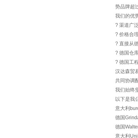
势品牌超
我们的优
?
渠道广
?
价格合理
?
直接从
?
德国仓
?
德国工
汉达森贸
共同协调
我们始终
以下是我
意大利
bur
德国
Grind
德国
Walte
意大利
Un