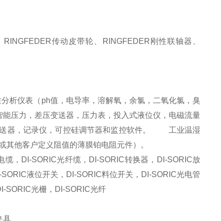
、
RINGFEDER
传动皮带轮、
RINGFEDER
刚性联轴器、
。
质分析仪表（
ph
值，电导率，溶解氧，余氯，二氧化氯，臭
能压力，差压变送器，压力表，投入式液位仪，电磁流量
送器，记录仪，可控硅调节器和监控软件。
工业温湿
或其他客户定义阻值的薄膜铂电阻元件）。
电缆，
DI-SORIC
光纤缆，
DI-SORIC
转换器，
DI-SORIC
放
-SORIC
液位开关，
DI-SORIC
料位开关，
DI-SORIC
光电管
I-SORIC
光栅，
DI-SORIC
光纤
夹具