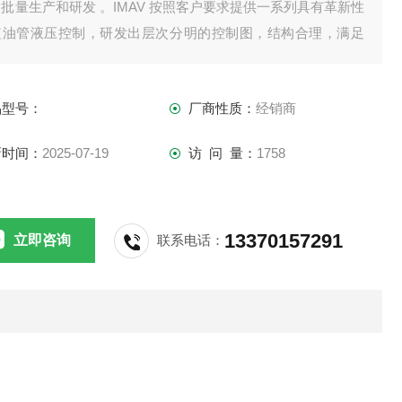
批量生产和研发 。IMAV 按照客户要求提供一系列具有革新性
短油管液压控制，研发出层次分明的控制图，结构合理，满足
的要求。Imav主要产品有：IMAV节流阀、IMAV 压力控制阀
-Imav-阀门-减压阀DMVA-16S-A02C/30-汉达森直供
品型号：
厂商性质：
经销商
新时间：
2025-07-19
访 问 量：
1758
13370157291
立即咨询
联系电话：