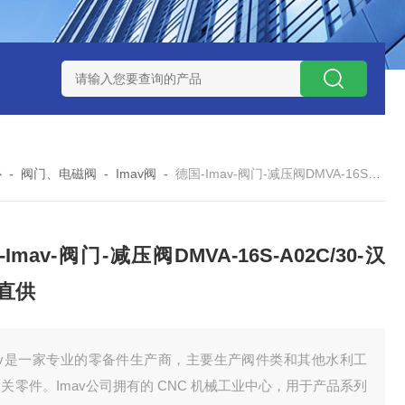
 08 M 02 PSK-TSL
瑞典AQ液位开关RS34
意大利OEMER
心
-
阀门、电磁阀
-
Imav阀
-
德国-Imav-阀门-减压阀DMVA-16S-A02C/30-汉达森直供
Imav-阀门-减压阀DMVA-16S-A02C/30-汉
直供
mav是一家专业的零备件生产商，主要生产阀件类和其他水利工
关零件。Imav公司拥有的 CNC 机械工业中心，用于产品系列