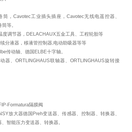
卷筒，
Cavotec
工业插头插座，
Cavotec
无线电遥控器、
卷筒等。
温度调节器，
DELACHAUX
五金工具、工程轮胎等
连续分液器，移液管控制器
,
电动助吸器等等
lbe
传动轴、德国
ELBE
十字轴。
制动器、
ORTLINGHAUS
联轴器、
ORTLINGHAUS
旋转接
FIP-Formatura
隔膜阀
NSY
放大器德国
Preh
变送器、传感器、控制器、转换器、
器、智能压力变送器、转换器。