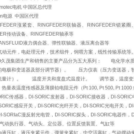
motec
电机
中国区总代理
on
电源
中国区代理
GFEDER
涨紧套、
RINGFEDER
联轴器、
RINGFEDER
锁紧圈
DER
传动设备、
RINGFEDER
轴承等
ANSFLUID
液力偶合器、弹性联轴器、液压离合器等
气动元件，电处理元件，技术组件，饲喂方案，线性传输系统等
O
久茂集团生产和销售的主要产品分为五大系列： 电化学水
的电极和变送器及部分调节器）。 压力仪表（压力变送器，智
街流量计）。
温度开关和度盘式温度计。 调节器，温度变
，热量表温度传感器及薄膜铂电阻元件（
Pt 100, Pt 500, Pt 1000
ORIC
传感器，
DI-SORIC
发射器，
DI-SORIC
接收器，
DI-SORIC
-SORIC
感应开关，
DI-SORIC
光纤开关，
DI-SORIC
光电开关，
DI
I-SORIaC
漫反射光电管，
DI-SORIC
探头，
DI-SORIC
电器件，
D
气动执行器、气动头、定位器、位置反馈装置、气缸等
a
液压缸，液压夹紧元件，弹簧夹紧缸，中空活塞缸，气动摆动