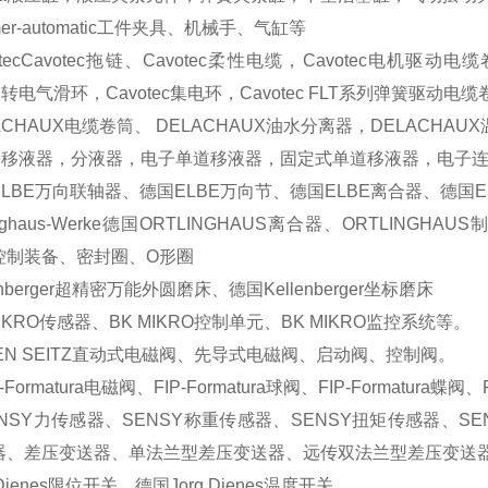
r-automatic
工件夹具、机械手、气缸等
tecCavotec
拖链、
Cavotec
柔性电缆，
Cavotec
电机驱动电缆
旋转电气滑环，
Cavotec
集电环，
Cavotec FLT
系列弹簧驱动电缆
ACHAUX
电缆卷筒、
DELACHAUX
油水分离器，
DELACHAUX
d
移液器，分液器，电子单道移液器，固定式单道移液器，电子
LBE
万向联轴器、德国
ELBE
万向节、德国
ELBE
离合器、德国
E
nghaus-Werke
德国
ORTLINGHAUS
离合器、
ORTLINGHAUS
控制装备、密封圈、
O
形圈
nberger
超精密万能外圆磨床、德国
Kellenberger
坐标磨床
IKRO
传感器、
BK MIKRO
控制单元、
BK MIKRO
监控系统等。
N SEITZ
直动式电磁阀、先导式电磁阀、启动阀、控制阀。
-Formatura
电磁阀、
FIP-Formatura
球阀、
FIP-Formatura
蝶阀、
NSY
力传感器、
SENSY
称重传感器、
SENSY
扭矩传感器、
SE
器、差压变送器、单法兰型差压变送器、远传双法兰型差压变送
Dienes
限位开关、德国
Jorg Dienes
温度开关