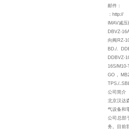
邮件：
：
http://
IMAV
减压
DBVZ-16
向阀
RZ-1
BD./. DDB
DDBVZ-10.
16S/M10-T
GO
，
MB2
TPS./..S
公司简介
北京汉达
气设备和
公司总部
务。目前