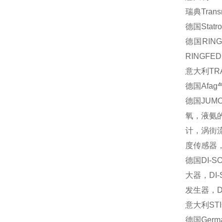
瑞典
Trans
德国
Statr
德国
RIN
RINGFE
意大利
TR
德国
Afag
德国
JUM
氧，液氨
计，涡
度传感器
德国
DI-S
大器，
DI
发生器，
D
意大利
STI
德国
Germ