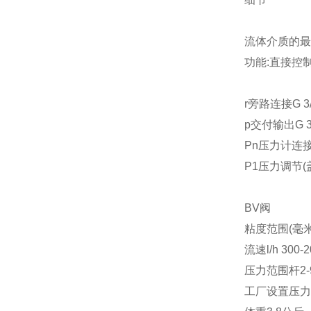
流体介质的最高
功能:直接控
r旁路连接G 3/
p交付输出G 3/
Pn压力计连接G 
P1压力调节(
BV阀
粘度范围(毫米/
流速l/h 300-2
压力范围杆2-9 / 
工厂设置压力