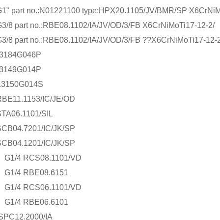
1" part no.:N01221100 type:HPX20.1105/JV/BMR/SP X6CrNiM
3/8 part no.:RBE08.1102/IA/JV/OD/3/FB X6CrNiMoTi17-12-2/
3/8 part no.:RBE08.1102/IA/JV/OD/3/FB ??X6CrNiMoTi17-12-
13184G046P
13149G014P
13150G014S
RBE11.1153/IC/JE/OD
TA06.1101/SIL
SCB04.7201/IC/JK/SP
SCB04.1201/IC/JK/SP
G1/4 RCS08.1101/VD
G1/4 RBE08.6151
G1/4 RCS06.1101/VD
G1/4 RBE06.6101
SPC12.2000/IA