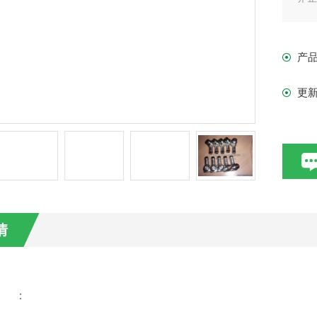
瑞士
九
产
更
情
：