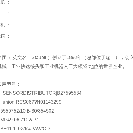
 机 ：
：
 机 ：
 箱 ：
团（ 英文名：Staubli ）创立于1892年（总部位于瑞士），
机械，工业快速接头和工业机器人三大领域*地位的世界企业。
常用型号：
 SENSORDISTRIBUTOR|B27595534
 union|RCS06??N01143299
5559752/10 B-30/854502
RMP49.06.7102/JV
RBE11.1102/IA/JV/W/OD