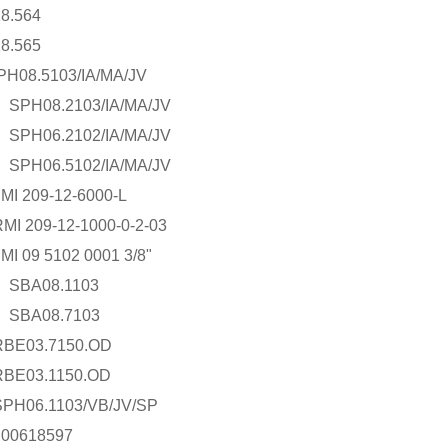
8.564
8.565
PH08.5103/IA/MA/JV
SPH08.2103/IA/MA/JV
SPH06.2102/IA/MA/JV
SPH06.5102/IA/MA/JV
MI 209-12-6000-L
MI 209-12-1000-0-2-03
MI 09 5102 0001 3/8"
 SBA08.1103
 SBA08.7103
RBE03.7150.OD
RBE03.1150.OD
SPH06.1103/VB/JV/SP
n00618597