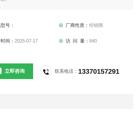
史陶比尔Staubli单接头、组合接头、惰性气体用快速接头*百
十九发
品型号：
厂商性质：
经销商
新时间：
2025-07-17
访 问 量：
840
13370157291
立即咨询
联系电话：