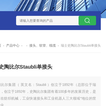
 08 M 02 PSK-TSL
瑞典AQ液位开关RS34
意大利OEMER
页
-
产品中心
- -
接头、软管、线缆
-
瑞士史陶比尔Staubli单接头
史陶比尔Staubli单接头
比尔集团（ 英文名：Staubli ）创立于1892年（总部位于瑞
，创立于1892年，史陶比尔集团有着100多年的发展历史，是
家在纺织机械，工业快速接头和工业机器人三大领域*地位的世
企业。