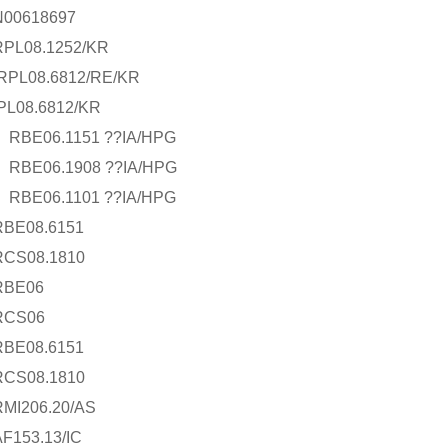
N00618697
RPL08.1252/KR
RPL08.6812/RE/KR
PL08.6812/KR
RBE06.1151 ??IA/HPG
RBE06.1908 ??IA/HPG
RBE06.1101 ??IA/HPG
RBE08.6151
RCS08.1810
RBE06
RCS06
RBE08.6151
RCS08.1810
RMI206.20/AS
F153.13/IC