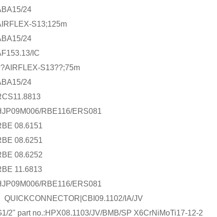
ABA15/24
AIRFLEX-S13;125m
ABA15/24
F153.13/IC
??AIRFLEX-S13??;75m
ABA15/24
RCS11.8813
HJP09M006/RBE116/ERS081
RBE 08.6151
RBE 08.6251
RBE 08.6252
RBE 11.6813
HJP09M006/RBE116/ERS081
 QUICKCONNECTOR|CBI09.1102/IA/JV
1/2" part no.:HPX08.1103/JV/BMB/SP X6CrNiMoTi17-12-2