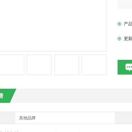
产
更
情
其他品牌