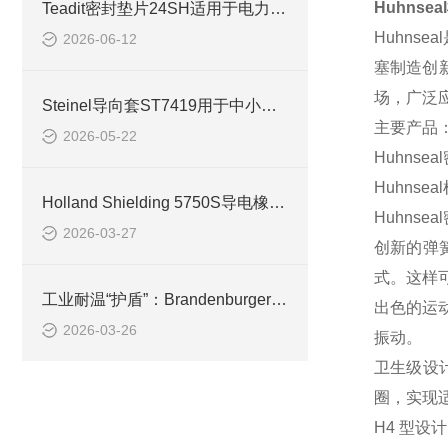
Huhnseal
Teadit密封垫片24SH适用于电力热电领域
Huhnseal
2026-06-12
塞制造创
场，广泛
Steinel导向套ST7419用于中小型精密冲压模具
主要产品
2026-05-22
Huhnseal
Huhnseal
Holland Shielding 5750S导电橡胶适配精密电子
Huhnseal
2026-03-27
创新的弹
式。这样
工业耐温“护盾”：Brandenburger隔热板的高温力学密码
出色的运
2026-03-26
振动。
卫生级设
圈，实现
H4
型设计