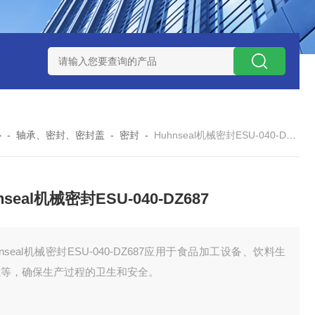
 08 M 02 PSK-TSL
瑞典AQ液位开关RS34
意大利OEMER
心
-
轴承、密封、密封盖
-
密封
-
Huhnseal机械密封ESU-040-DZ687
nseal机械密封ESU-040-DZ687
hnseal机械密封ESU-040-DZ687应用于食品加工设备、饮料生
线等，确保生产过程的卫生和安全。