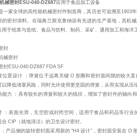
机械密封
ESU-040-DZ687
应用于食品加工设备
是一家全球的高性能机械密封件制造商，其历史可追溯至
1903
新的密封填料。在瑞典兰斯克鲁纳设有先进的生产基地，其机械
应用于纸浆与造纸、食品与饮料、制药、采矿、通用加工和海洋
：
密封
机械密封
密封
ESU-040-DZ687 FDA SF
簧位置设计
：弹簧位于远离关键
O
形圈和密封面间隙的较大直
可以降低堵塞风险，同时允许使用更坚固的弹簧，从而实现从压
动能力
：具有较长的弹簧和较大的线径，增加了密封件的轴向
计
：表面光滑，无空腔或封闭空间，适用于食品和药品等行业
适合
CIP
（就地清洁）的卫生设计密封。
 ：产品侧的旋转密封面采用新的 “
H4
设计"，密封面安装在
O