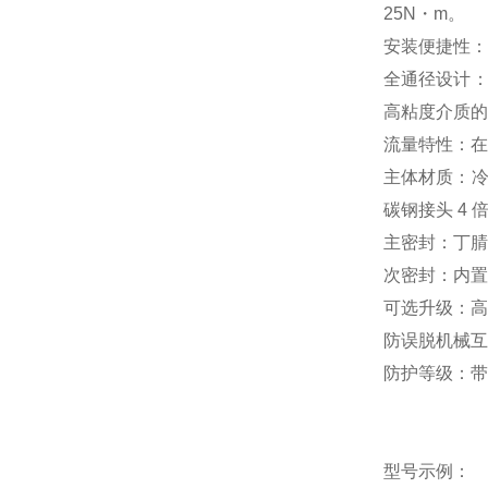
25N
・
m
。
安装便捷性：
全通径设计
高粘度介质的
流量特性：在
主体材质：
碳钢接头
4
主密封：丁腈
次密封：内置
可选升级：高
防误脱机械互
防护等级：带
型号示例：