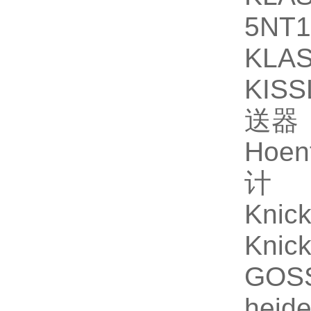
5NT
KLAS
KISS
送器
Hoen
计
Kni
Kni
GOS
heid