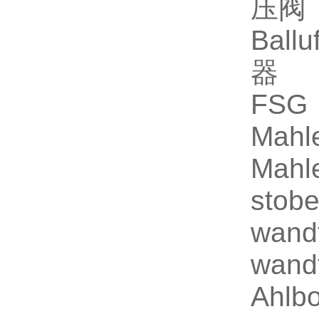
压阀
Ball
器
FSG 
Mahl
Mahl
stob
wand
wand
Ahlb