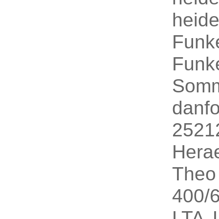
heid
Funk
Funk
Somm
dan
2521
Her
Theo
400/
LTA 