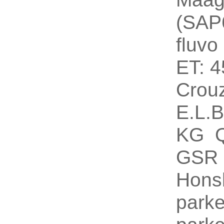
(SAP
fluv
ET: 
Crou
E.L.
KG 
GSR
Hons
par