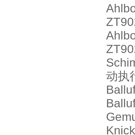
Ahlb
ZT9
Ahlb
ZT9
Schi
动执
Ball
Ball
Gemu
Knic