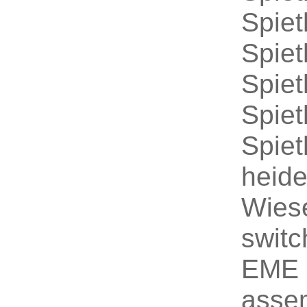
Spie
Spie
Spie
Spie
Spie
heid
Wies
swit
EME 
asse