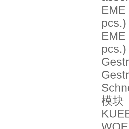
EME 
pcs.
EME 
pcs.
Gest
Gest
Schn
模块
KUEB
WOE