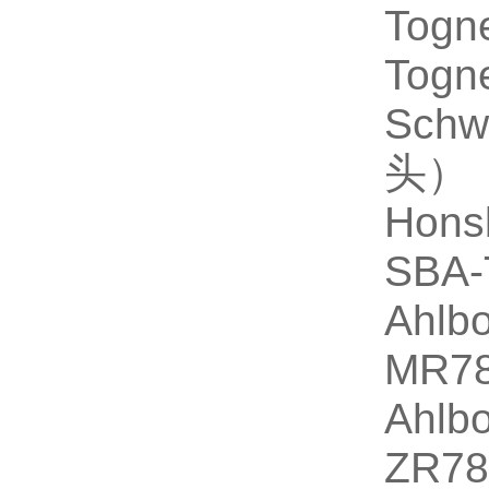
Togn
Togn
Sch
头）
Hon
SBA-
Ahlb
MR7
Ahlb
ZR7