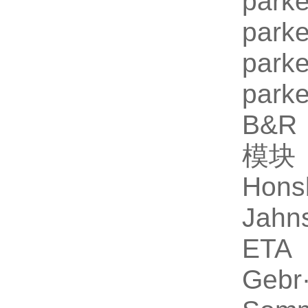
par
par
par
par
B&R 
模块
Hon
Jah
ETA 
Gebr