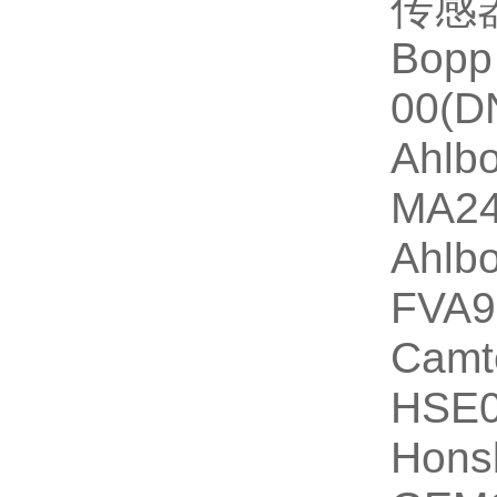
传感
Bop
00(D
Ahlb
MA2
Ahlb
FVA9
Ca
HSE0
Hon