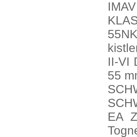
IMA
KLA
55N
kist
II-V
55 m
SCH
SCH
EA Z
Togn