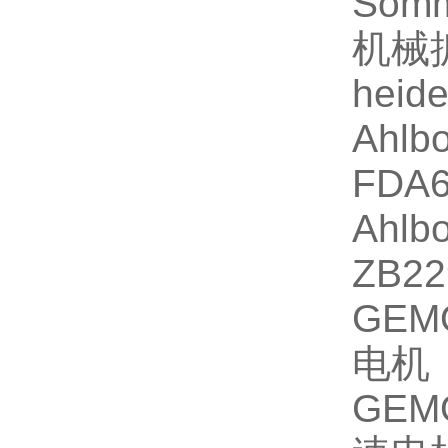
Somm
机械
heid
Ahlb
FDA
Ahlb
ZB2
GEMO
电机
GEMO