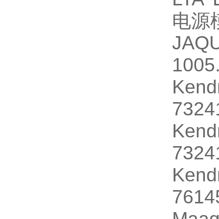
电源
JAQ
1005
Ken
732
Ken
732
Ken
761
Maa