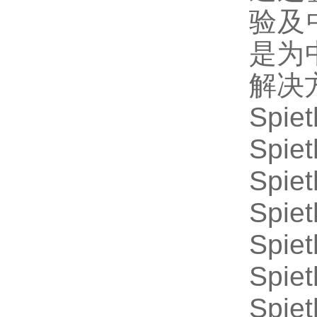
验及
是为
解决
Spie
Spie
Spie
Spie
Spie
Spie
Spie