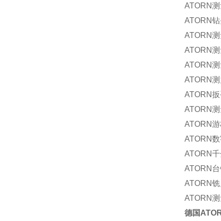
ATORN
测
ATORN
钻
ATORN
测
ATORN
测
ATORN
测
ATORN
测
ATORN
扳
ATORN
测
ATORN
游
ATORN
数
ATORN
千
ATORN
台
ATORN
铣
ATORN
测
德国
ATO