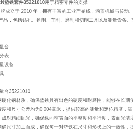
RN
垫铁套件
35221010
用于精密零件的支撑
品牌成立于
2010
年，拥有丰富的工业产品线，涵盖机械与传动
产品，包括钻孔、铣削、车削、磨削和切削工具以及测量设备、
：
量台
分表
量设备
具
量台
35221010
用硬化钢材质，确保垫铁具有出色的硬度和耐磨性，能够在长期
行度和尺寸公差均为
0.004
毫米，提供较高的测量和定位精度，满
：成对精细抛光，确保纵向窄表面的平整度和平行度，表面光洁
精确尺寸加工而成，确保每一对垫铁在尺寸和形状上的一致性，