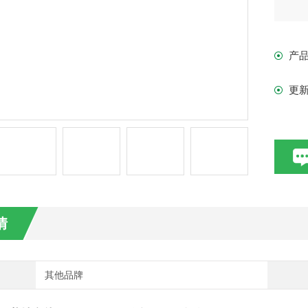
产
更
情
其他品牌