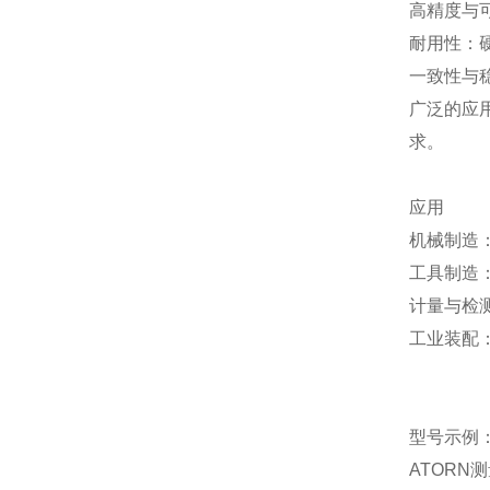
高精度与
耐用性：
一致性与
广泛的应
求。
应用
机械制造
工具制造
计量与检
工业装配
型号示例
ATORN
测