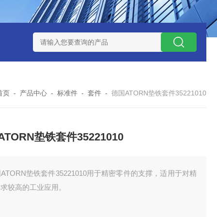
 08 M 02 PSK-TSL
瑞典AQ液位开关RS34
意大利OEMER
首页
-
产品中心
-
标准件
-
套件
-
德国ATORN垫铁套件35221010
TORN垫铁套件35221010
ATORN垫铁套件35221010用于精密零件的支撑，适用于对精
要求较高的工业应用。