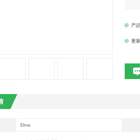
产
更
情
Elma