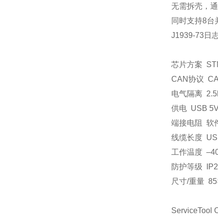
无需拆壳，通
同时支持
8
台
J1939-73
日
芯片方案
ST
CAN
协议
CA
电气隔离
2.
供电
USB 5V
端接电阻
软
线缆长度
US
工作温度
–
4
防护等级
IP
尺寸
/
重量
85
ServiceTool