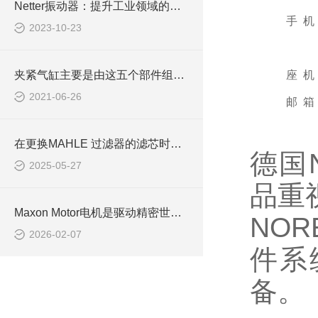
Netter振动器：提升工业领域的效率与生产力
手 机
2023-10-23
夹紧气缸主要是由这五个部件组成的
座 机
2021-06-26
邮 箱
在更换MAHLE 过滤器的滤芯时，有哪些注意事项
德国
2025-05-27
品重
Maxon Motor电机是驱动精密世界的“瑞士心脏”
NOR
2026-02-07
件系
备。