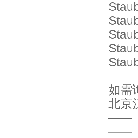
Staub
Staub
Stau
Staub
Staub
如需
北京
——
——