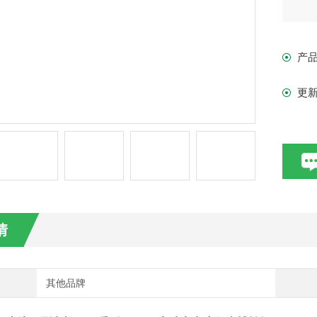
产
更
情
其他品牌