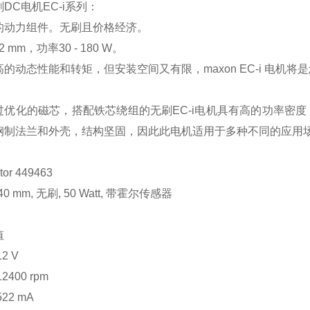
刷
DC
电机
EC-i
系列：
的动力组件。无刷且价格经济。
52 mm
，功率
30 - 180 W
。
高的动态性能和转矩，但安装空间又有限，
maxon EC-i
电机将是
过优化的磁芯，搭配铁芯绕组的无刷
EC-i
电机具有高的功率密度
钢制法兰和外壳，结构坚固，因此此电机适用于多种不同的应用
tor 449463
Ø40 mm,
无刷
, 50 Watt,
带霍尔传感器
值
12 V
12400 rpm
522 mA