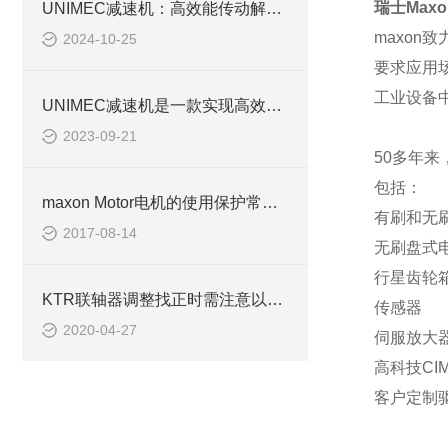
瑞士
Maxo
UNIMEC减速机：高效能传动解决方案的先锋
maxon
致
2024-10-25
要求应用
工业设备
UNIMEC减速机是一款实现高效能动力传输的重要装备
2023-09-21
50
多年来
包括：
maxon Motor电机的使用保护常识性操作
有刷和无
2017-08-14
无刷盘式
行星齿轮
KTR联轴器调整找正时需注意以下几点
传感器
2020-04-27
伺服放大
高科技
CI
客户定制