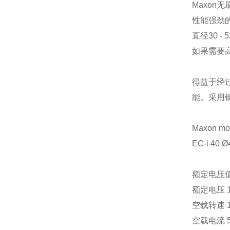
Maxon
无
性能强劲
直径
30 - 
如果需要
得益于经
能。采用
Maxon mo
EC-i 40 
额定电压
额定电压
空载转速
空载电流