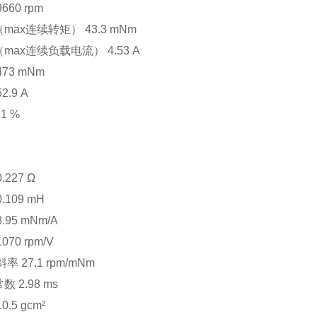
9660 rpm
max连续转矩）
43.3 mNm
max连续负载电流）
4.53 A
473 mNm
52.9 A
81 %
0.227
Ω
0.109 mH
8.95 mNm/A
1070 rpm/V
斜率
27.1 rpm/mNm
常数
2.98 ms
10.5 gcm
²