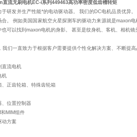
n
直流无刷电机
EC-i
系列
449463
高功率密度低齿槽转矩
力于研发并生产性能*的电动驱动器。 我们的
DC
电机品质
优异
。
场合。
例如美国国家航空火星探测车的驱动力来源就是
maxon
电
中也可以找到
maxon
电机的身影。 甚至是纹身机、客机、相机镜
，我们一直致力于根据客户需要提供个性化解决方案、不断提高
刷直流电机
电机
箱、正齿轮箱、特殊齿轮箱
器、位置控制器
M
和
MIM
组件
驱动方案