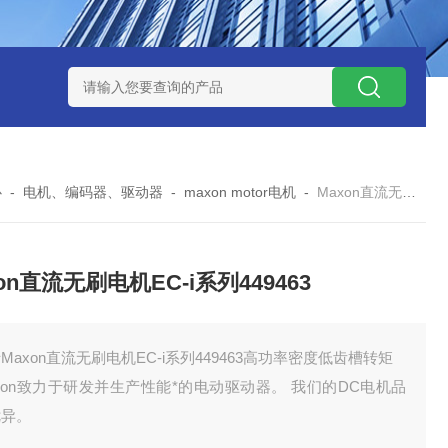
 08 M 02 PSK-TSL
瑞典AQ液位开关RS34
意大利OEMER
心
-
电机、编码器、驱动器
-
maxon motor电机
-
Maxon直流无刷电机EC-i系列449463
on直流无刷电机EC-i系列449463
Maxon直流无刷电机EC-i系列449463高功率密度低齿槽转矩
xon致力于研发并生产性能*的电动驱动器。 我们的DC电机品
优异。