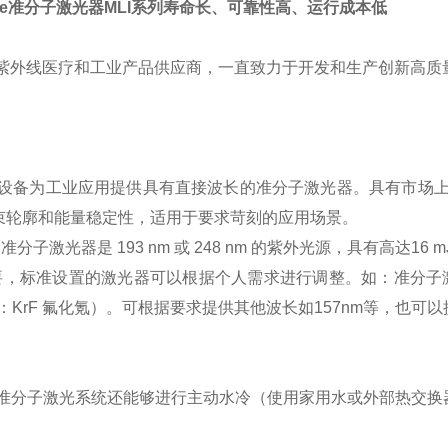
e
准分子激光器
MLI
系列
寿命长、可靠性高、运行成本低
紫外线医疗和工业产品供应商
，
一直致力于开发和生产创新高质
：
设备为工业应用提供具有直接波长的准分子激光器。具有市场
束轮廓和能量稳定性，适用于要求苛刻的应用
场景
。
列准分子激光器是
193 nm
或
248 nm
的紫外光源，具有高达
16 m
要，标准设置的激光器可以根据个人需求进行调整。如：准分子
：
KrF
氟化氪）。可根据要求提供其他波长如
157nm
等，也可以
准分子激光系统还能够进行主动水冷（使用家用水或外部热交换