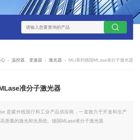
 08 M 02 PSK-TSL
瑞典AQ液位开关RS34
意大利OEMER
中心
-
温控器、变速器
-
激光器
-
MLI系列德国MLase准分子激光器
MLase准分子激光器
ase 是紫外线医疗和工业产品供应商，一直致力于开发和生产
高质量的激光和光系统。德国MLase准分子激光器