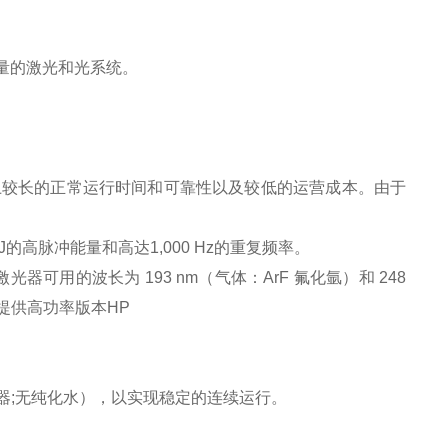
量的激光和光系统。
上
较
长的正常运行时间和可靠性以及
较
低的运营成本。由于
J
的高脉冲能量和高达
1,000 Hz
的重复频率。
激光器可用的波长为
193 nm
（气体：
ArF
氟化氩）和
248
提供高功率版本
HP
器
;
无纯化水），以实现稳定的连续运行。