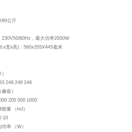
件
80
公斤
：
230V50/60Hz
，
最大功率
2000W
长
x
宽
x
高
)
：
560x355X445
毫米
米）
93 248 248 248
（赫兹）
000 200 500 1000
冲能量
（
mJ
）
0 10
均功率
（
W
）