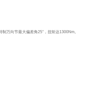
制万向节最大偏差角25°，扭矩达1300Nm。