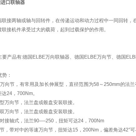
国进口联轴器
指联接两轴或轴与回转件，在传递运动和动力过程中一同回转，
被联接机件承受过大的载荷，起到过载保护的作用。
e主要产品有:德国ELBE万向联轴器、德国ELBE万向节、德国EL
品优势：
万向节，有常用及加长伸展型，直径范围为58～250mm的法兰有D
达24，700Nm。
展型万向节，法兰盘或毂盘安装联接。
或双万向节，法兰盘或毂盘安装联接。
对接轴式，法兰90-—250，扭矩可达24，700Nm
节，带对中的等速万向节，扭矩达15，200Nm，偏差角达42°