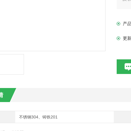
EL
产
更
情
不锈钢304、铸铁201