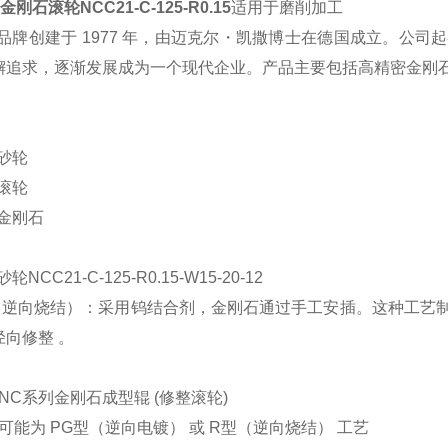
金刚石滚轮
NCC21-C-125-R0.15
适用于
磨削加工
品牌创建于
1977
年，由迈克尔・凯撒博士在德国成立。公司起
懈追求，逐渐发展成为一个现代企业。产品主要包括高精密金刚
：
砂轮
滚轮
金刚石
砂轮
NCC21-C-125-R0.15-W15-20-12
（逆向烧结）：采用钨结合剂，金刚石通过手工安插。这种工艺
径向修整
。
NC
系列金刚石成型辊
(
修整滚轮
)
可能为
PG
型（逆向电镀）
或
R
型（逆向烧结）
工艺