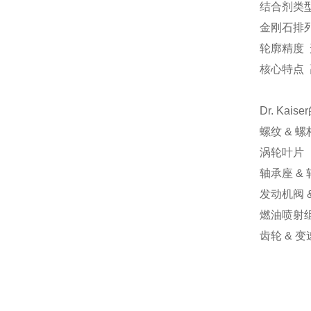
结合剂类
金刚石排
轮廓精度
核心特点
Dr. Kaiser
螺纹
&
螺
涡轮叶片
轴承座
&
发动机阀
燃油喷射
齿轮
&
变