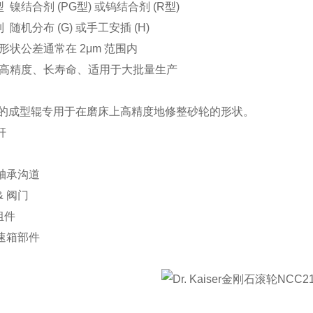
型
镍结合剂
(PG
型
)
或钨结合剂
(R
型
)
列
随机分布
(G)
或手工安插
(H)
形状公差通常在
2
μ
m
范围内
高精度、长寿命、适用于大批量生产
的成型辊专用于在磨床上高精度地修整砂轮的形状。
杆
轴承沟道
&
阀门
组件
速箱部件