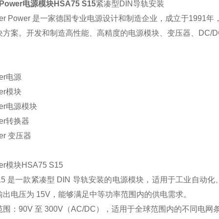
Power
电源模块
HSA75 S15
紧凑型
DIN
导轨安装
er
Power
是一家德国专业电源设计和制造企业，成立
于
1991
年
决方案。开发和制造高性能、高精度的电源模块、变压器、
DC/
：
er
电源
er
模块
er
电源模块
er
转换器
er
变压器
er
模块
HSA75 S15
15
是一款紧凑型
DIN
导轨安装的电源模块，适用于工业自动化
输出电压为
15V
，能够满足中等功率范围内的供电需求。
范围：
90V
至
300V
（
AC/DC
），适用于全球范围内的不同电网