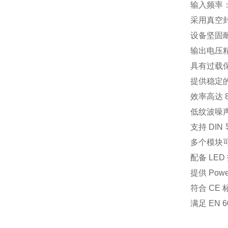
输入频率
采用真空
设备坚固
输出电压
具有过载
提供稳定
效率高达
低纹波噪
支持
DIN
多个模块
配备
LED
提供
Powe
符合
CE
满足
EN 6