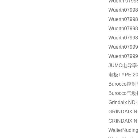
Wuerth 0799
Wuerth0799
Wuerth0799
Wuerth0799
Wuerth0799
Wuerth07999
Wuerth0799
JUMO
电导率
电极
TYPE:20
Burocco
控制
Burocco
气动
Grindaix ND-
GRINDAIX ND
GRINDAIX N
WalterNudin