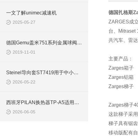
德国扎格斯
Z
一文了解unimec减速机
ZARGES
成
2025-05-27
台、
Mitraset
共汽车、雷达
德国Gemu盖米751系列金属球阀技术数据
2019-11-01
主要产品：
Zarges
箱子
Steinel导向套ST7419用于中小型精密冲压模具
Zarges
铝箱
2026-05-22
Zarges
梯子
西班牙PILAN换热器TP-A5适用于注塑机械
Zarges
梯子
4
2026-06-05
这款梯子采用
梯子具有锯齿
移动版配有自