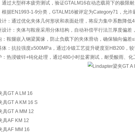
：通过大型样本疲劳测试，验证
GTALM16
在动态载荷下的极限耐
：根据
EN1993-1-9
分类，
GTALM16
被评定为
Category71
，允许最
设计：通过优化夹体几何形状和表面处理，将应力集中系数降低
座设计：夹体与鞍座采用分体结构，自动补偿平行法兰厚度偏差
构：鞍腿嵌入钢梁翼缘，防止负载下的夹体滑动，确保轴向偏差
≤
基体：抗拉强度
≥
500MPa
，通过冷锻工艺提升硬度至
HB200
，较
护：热浸镀锌
+
钝化处理，通过
480
小时盐雾测试，耐受酸雨、化
：
夹具
GT A LM 16
夹具
GT A KM 16 S
夹具
GT A MM 12
夹具
AF KM 12
夹具
AF MM 16