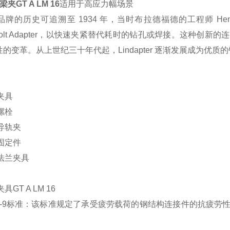
梁夹
GT A LM 16
适用于高应力幅场景
品牌的历史可追溯至
1934
年，当时布拉德福德的工程师
Hen
lt Adapter
，以快速夹紧替代耗时的钻孔或焊接。这种创新的连
性的变革。从上世纪三十年代起，
Lindapter
逐渐发展成为优质的
：
夹具
螺栓
导轨夹
固定件
法兰夹具
夹具
GT A LM 16
-9
标准：该标准规定了承受疲劳载荷的钢结构连接件的抗疲劳
。