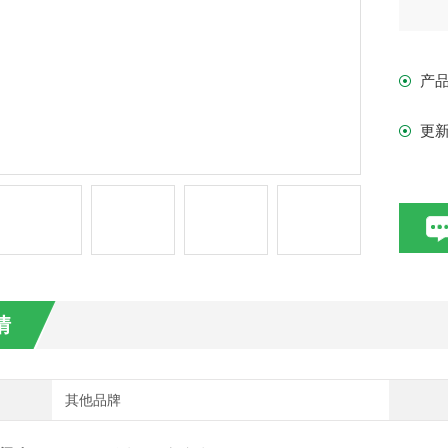
产
更
情
其他品牌