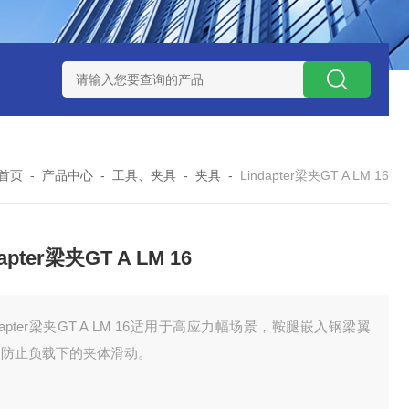
 08 M 02 PSK-TSL
瑞典AQ液位开关RS34
意大利OEMER
首页
-
产品中心
-
工具、夹具
-
夹具
-
Lindapter梁夹GT A LM 16
dapter梁夹GT A LM 16
ndapter梁夹GT A LM 16适用于高应力幅场景，鞍腿嵌入钢梁翼
，防止负载下的夹体滑动。