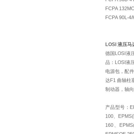
FCPA 132MC
FCPA 90L-4/
LOSI
液压马
德国
LOSI
液
品：
LOSI
液
电源包，配
达
F1
曲轴柱
制动器，轴向
产品型号：
E
100
、
EPMS(
160
、
EPMS(