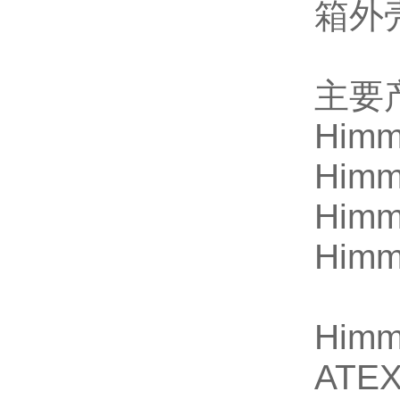
箱外
主要
Himm
Himm
Himm
Himm
Himm
ATE