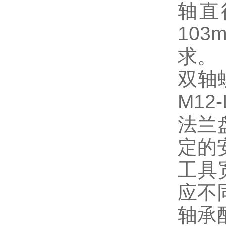
轴直
103
求。
双轴
M12-
法兰
定的
工具
应不
轴承