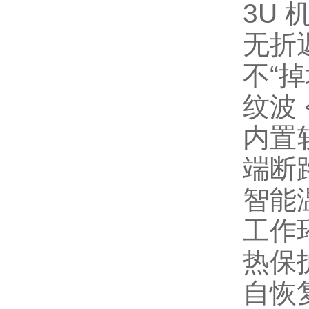
3U
无折
不“
纹波
内置
端断
智能
工作
热保
自恢