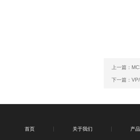
上一篇：
MC
下一篇：
VP
首页
关于我们
产