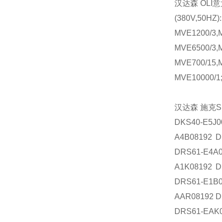
汉达森
OLI
意
(380V,50HZ)
MVE1200/3,
MVE6500/3,
MVE700/
MVE10000/1
汉达森
施克
S
DKS40-E5J
A4B08192 D
DRS61-E4A
A1K08192 D
DRS61-E1B
AAR08192 D
DRS61-EAK