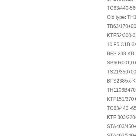
TC63/440-5
Old type: T
TB63/170+0
KTF52/300-
10.F5.C1B-3
BFS 238-KB-
SB60+001;0.
TS21/350+0
BFS238/xx-K
TH1106B470
KTF151/370 
TC63/440 -6
KTF 303/220
STA403/450
STA403/540