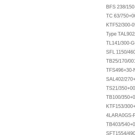
BFS 238/15
TC 63/750+0
KTF52/300-
Type TAL902
TL141/300-G
SFL 1150/46
TB25/170/00
TFS496+30-
SAL402/270
TS21/350+0
TB100/350+
KTF153/300+
4LARA0GS-F0
TB403/540+
SFT1554/49