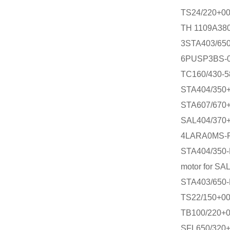
TS24/220+0
TH 1109A38
3STA403/65
6PUSP3BS-03
TC160/430-5
STA404/350+
STA607/670+
SAL404/370+
4LARA0MS-
STA404/350
motor for SA
STA403/650
TS22/150+0
TB100/220+
SFL650/320