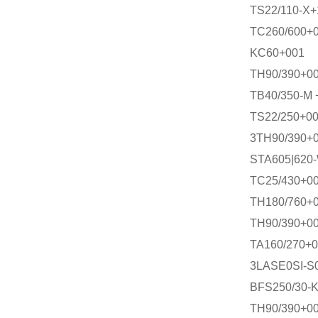
TS22/110-X+
TC260/600+
KC60+001
TH90/390+0
TB40/350-M 
TS22/250+0
3TH90/390+0
STA605|620
TC25/430+0
TH180/760+
TH90/390+0
TA160/270+0
3LASE0SI-S
BFS250/30-K
TH90/390+0