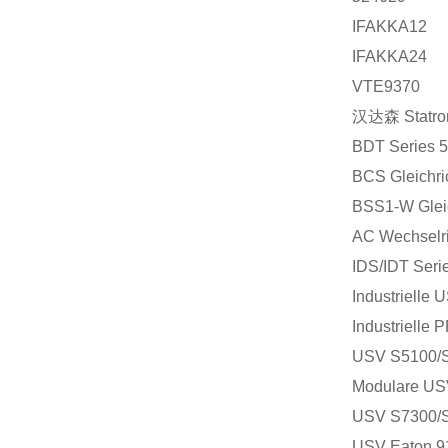
IFAKKA12
IFAKKA24
VTE9370
汉达森
Statro
BDT Series 
BCS Gleichri
BSS1-W Gleic
AC Wechselri
IDS/IDT Seri
Industrielle
Industrielle
USV S5100/S
Modulare US
USV S7300/S
USV Eaton 9