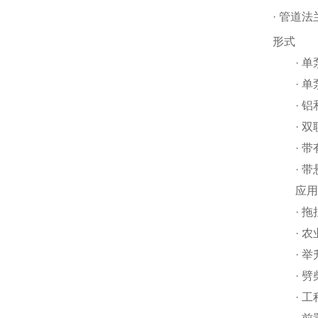
· 管道法
形式
· 单
· 单
· 铝
· 双
· 带
· 带
应用
· 拖
· 农
· 举
· 劈
· 工